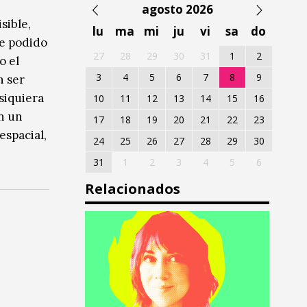
agosto 2026
sible,
lu
ma
mi
ju
vi
sa
do
he podido
27
28
29
30
31
1
2
o el
3
4
5
6
7
8
9
n ser
 siquiera
10
11
12
13
14
15
16
on un
17
18
19
20
21
22
23
espacial,
24
25
26
27
28
29
30
31
1
2
3
4
5
6
Relacionados