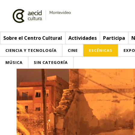
Sobre el Centro Cultural
Actividades
Participa
N
CIENCIA Y TECNOLOGÍA
CINE
ESCÉNICAS
EXPO
MÚSICA
SIN CATEGORÍA
Sobre el Centro Cultural
Red AECID
Actividades
Equipo
> Ir a Actividades
Participa
Instalaciones
Esta semana
Envíanos tu propuesta
Noticias
Visítanos
Inscripciones
Buzón de sugerencias
Convocatorias