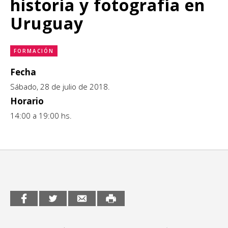
historia y fotografía en
CCE en el interior/libros
Exposiciones
Uruguay
Espacio itinerante de lectura infantil
Formación
FORMACIÓN
Género y Diversidad
Fecha
Sábado, 28 de julio de 2018.
Infantil y Juvenil
Horario
Letras
14:00 a 19:00 hs.
Medio Ambiente
Música
Sin categoría