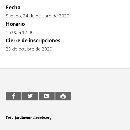
Fecha
CCE en el interior/libros
Exposiciones
Sábado, 24 de octubre de 2020.
Espacio itinerante de lectura infantil
Formación
Horario
15:00 a 17:00
Género y Diversidad
Cierre de inscripciones
Infantil y Juvenil
23 de octubre de 2020
Letras
Medio Ambiente
Música
Sin categoría
Foto: jardinons-alecole.org