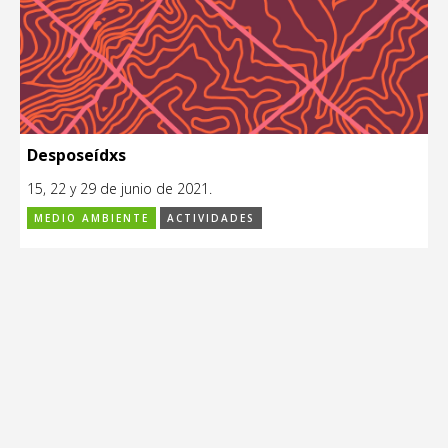
Desposeídxs
15, 22 y 29 de junio de 2021.
MEDIO AMBIENTE
ACTIVIDADES