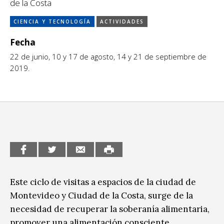
de la Costa
Escénicas
CCE en el interior/libros
CIENCIA Y TECNOLOGÍA
ACTIVIDADES
Exposiciones
Espacio itinerante de lectura infantil
Fecha
Formación
22 de junio, 10 y 17 de agosto, 14 y 21 de septiembre de
Género y Diversidad
2019.
Infantil y Juvenil
Letras
Medio Ambiente
Música
Sin categoría
Este ciclo de visitas a espacios de la ciudad de
Montevideo y Ciudad de la Costa, surge de la
necesidad de recuperar la soberanía alimentaria,
promover una alimentación consciente,