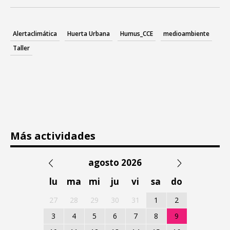
Alertaclimática
Huerta Urbana
Humus_CCE
medioambiente
Taller
Más actividades
agosto 2026
lu
ma
mi
ju
vi
sa
do
27
28
29
30
31
1
2
3
4
5
6
7
8
9