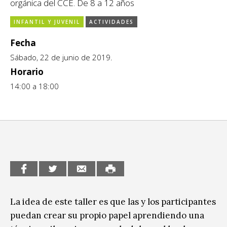
orgánica del CCE. De 8 a 12 años
CCE en el interior/libros
Exposiciones
INFANTIL Y JUVENIL
ACTIVIDADES
Espacio itinerante de lectura infantil
Formación
Fecha
Sábado, 22 de junio de 2019.
Género y Diversidad
Horario
Infantil y Juvenil
14:00 a 18:00
Letras
Medio Ambiente
Música
Sin categoría
La idea de este taller es que las y los participantes
puedan crear su propio papel aprendiendo una