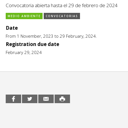
Convocatoria abierta hasta el 29 de febrero de 2024
CCE en el interior/libros
Exposiciones
MEDIO AMBIENTE
CONVOCATORIAS
Espacio itinerante de lectura infantil
Formación
Date
Género y Diversidad
From 1 November, 2023 to 29 February, 2024.
Registration due date
Infantil y Juvenil
February 29, 2024
Letras
Medio Ambiente
Música
Sin categoría