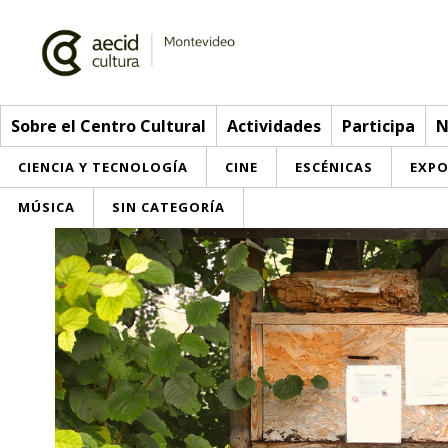
Sobre el Centro Cultural
Actividades
Participa
N
CIENCIA Y TECNOLOGÍA
CINE
ESCÉNICAS
EXPO
MÚSICA
SIN CATEGORÍA
Sobre el Centro Cultural
Red AECID
Actividades
Equipo
> Ir a Actividades
Participa
Instalaciones
Esta semana
Envíanos tu propuesta
Noticias
Visítanos
Inscripciones
Buzón de sugerencias
Convocatorias