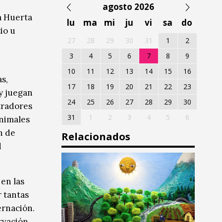
agosto 2026
a Huerta
lu
ma
mi
ju
vi
sa
do
io u
27
28
29
30
31
1
2
3
4
5
6
7
8
9
10
11
12
13
14
15
16
s,
17
18
19
20
21
22
23
y juegan
24
25
26
27
28
29
30
tradores
31
1
2
3
4
5
6
animales
n de
Relacionados
d
en las
 tantas
ernación.
rvación