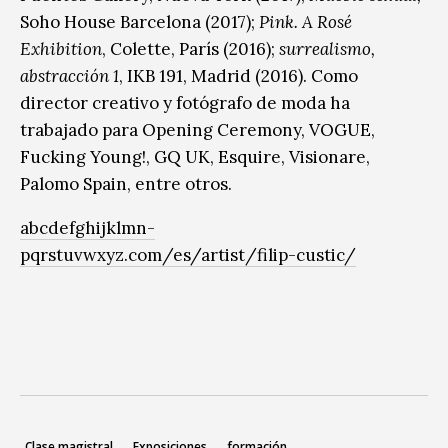
Soho House Barcelona (2017);
Pink. A Rosé
Exhibition
, Colette, París (2016);
surrealismo,
abstracción 1
, IKB 191, Madrid (2016). Como
director creativo y fotógrafo de moda ha
trabajado para Opening Ceremony, VOGUE,
Fucking Young!, GQ UK, Esquire, Visionare,
Palomo Spain, entre otros.
abcdefghijklmn-
pqrstuvwxyz.com/es/artist/filip-custic/
Clase magistral
Exposiciones
formación