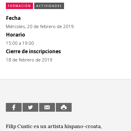
FORMACIÓN
ACTIVIDADES
CCE en el interior/libros
Exposiciones
Fecha
Espacio itinerante de lectura infantil
Formación
Miércoles, 20 de febrero de 2019.
Horario
Género y Diversidad
15:00 a 19:00
Cierre de inscripciones
Infantil y Juvenil
18 de febrero de 2019
Letras
Medio Ambiente
Música
Sin categoría
Filip Custic es un artista hispano-croata,