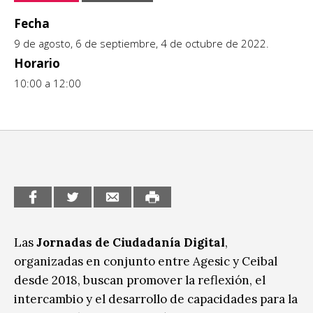
CCE en el interior/libros
Fecha
Exposiciones
9 de agosto, 6 de septiembre, 4 de octubre de 2022.
Espacio itinerante de lectura infantil
Formación
Horario
10:00 a 12:00
Género y Diversidad
Infantil y Juvenil
Letras
Medio Ambiente
Música
Sin categoría
Las
Jornadas de Ciudadanía Digital
,
organizadas en conjunto entre Agesic y Ceibal
desde 2018, buscan promover la reflexión, el
intercambio y el desarrollo de capacidades para la