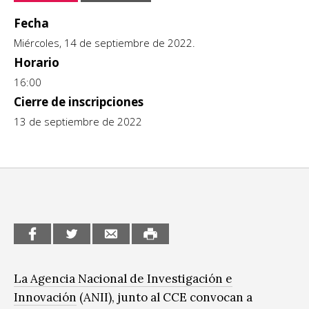
CCE en el interior/libros
Fecha
Exposiciones
Miércoles, 14 de septiembre de 2022.
Espacio itinerante de lectura infantil
Formación
Horario
16:00
Género y Diversidad
Cierre de inscripciones
13 de septiembre de 2022
Infantil y Juvenil
Letras
Medio Ambiente
Música
Sin categoría
La Agencia Nacional de Investigación e
Innovación
(ANII), junto al CCE convocan a