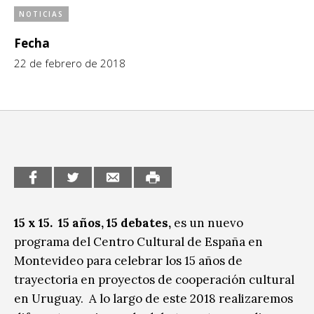
NOTICIAS
CCE en el interior/libros
Exposiciones
Fecha
Espacio itinerante de lectura infantil
Formación
22 de febrero de 2018
Género y Diversidad
Infantil y Juvenil
Letras
Medio Ambiente
Música
15 x 15. 15 años, 15 debates,
es un nuevo
Sin categoría
programa del Centro Cultural de España en
Montevideo para celebrar los 15 años de
trayectoria en proyectos de cooperación cultural
en Uruguay. A lo largo de este 2018 realizaremos