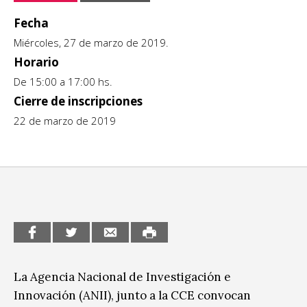
CCE en el interior/libros
Fecha
Exposiciones
Miércoles, 27 de marzo de 2019.
Espacio itinerante de lectura infantil
Formación
Horario
De 15:00 a 17:00 hs.
Género y Diversidad
Cierre de inscripciones
22 de marzo de 2019
Infantil y Juvenil
Letras
Medio Ambiente
Música
Sin categoría
La Agencia Nacional de Investigación e
Innovación (ANII), junto a la CCE convocan