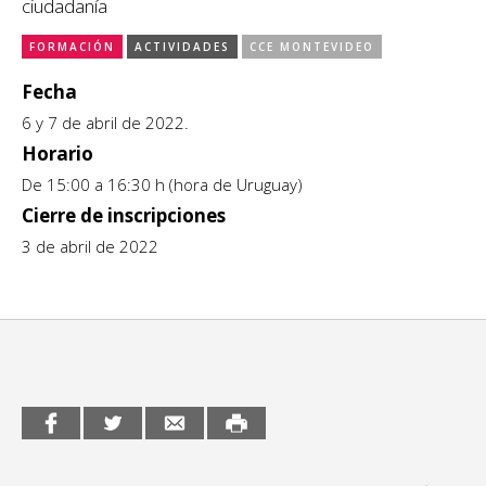
ciudadanía
CCE en el interior/libros
Exposiciones
FORMACIÓN
ACTIVIDADES
CCE MONTEVIDEO
Espacio itinerante de lectura infantil
Fecha
Formación
6 y 7 de abril de 2022.
Género y Diversidad
Horario
De 15:00 a 16:30 h (hora de Uruguay)
Infantil y Juvenil
Cierre de inscripciones
Letras
3 de abril de 2022
Medio Ambiente
Música
Sin categoría