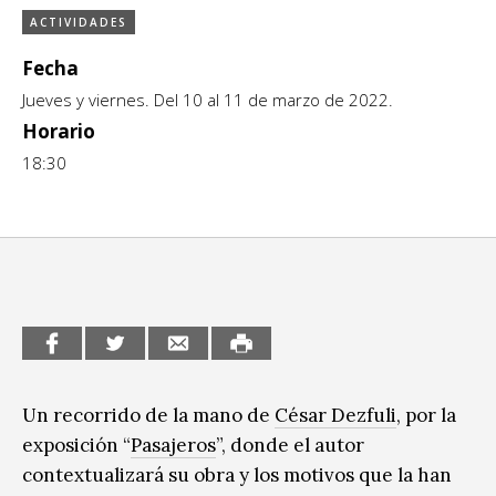
ACTIVIDADES
CCE en el interior/libros
Exposiciones
Fecha
Espacio itinerante de lectura infantil
Formación
Jueves y viernes. Del 10 al 11 de marzo de 2022.
Género y Diversidad
Horario
18:30
Infantil y Juvenil
Letras
Medio Ambiente
Música
Sin categoría
Un recorrido de la mano de
César Dezfuli
, por la
exposición “
Pasajeros
”, donde el autor
contextualizará su obra y los motivos que la han