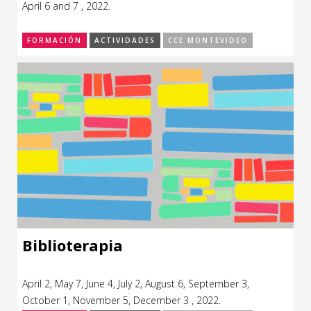
April 6 and 7 , 2022.
CCE en el interior/libros
Exposiciones
FORMACIÓN
ACTIVIDADES
CCE MONTEVIDEO
Espacio itinerante de lectura infantil
Formación
Género y Diversidad
Infantil y Juvenil
Letras
Medio Ambiente
Música
Sin categoría
Biblioterapia
April 2, May 7, June 4, July 2, August 6, September 3,
October 1, November 5, December 3 , 2022.