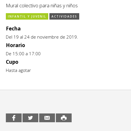
Mural colectivo para niñas y niños
CCE en el interior/libros
Exposiciones
INFANTIL Y JUVENIL
ACTIVIDADES
Espacio itinerante de lectura infantil
Formación
Fecha
Género y Diversidad
Del 19 al 24 de noviembre de 2019.
Horario
Infantil y Juvenil
De 15:00 a 17:00
Cupo
Letras
Hasta agotar
Medio Ambiente
Música
Sin categoría