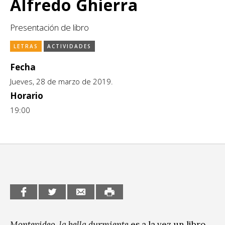
Alfredo Ghierra
CCE en el interior/libros
Exposiciones
Presentación de libro
Espacio itinerante de lectura infantil
Formación
LETRAS
ACTIVIDADES
Género y Diversidad
Fecha
Infantil y Juvenil
Jueves, 28 de marzo de 2019.
Horario
Letras
19:00
Medio Ambiente
Música
Sin categoría
Montevideo, la bella durmiente
es a la vez un libro