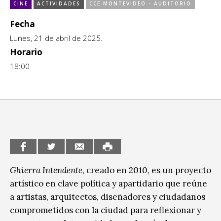
Escénicas
CINE
ACTIVIDADES
CCE MONTEVIDEO - AUDITORIO
CCE en el interior/libros
Fecha
Exposiciones
Espacio itinerante de lectura infantil
Lunes, 21 de abril de 2025.
Formación
Horario
18:00
Género y Diversidad
Infantil y Juvenil
Letras
Medio Ambiente
Música
Ghierra Intendente
,
creado en 2010, es un proyecto
Sin categoría
artístico en clave política y apartidario que reúne
a artistas, arquitectos, diseñadores y ciudadanos
comprometidos con la ciudad para reflexionar y