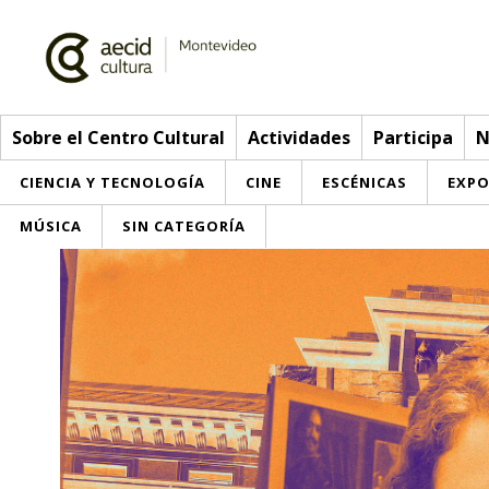
Sobre el Centro Cultural
Actividades
Participa
N
CIENCIA Y TECNOLOGÍA
CINE
ESCÉNICAS
EXPO
MÚSICA
SIN CATEGORÍA
Sobre el Centro Cultural
Red AECID
Actividades
Equipo
> Ir a Actividades
Participa
Instalaciones
Esta semana
Envíanos tu propuesta
Noticias
Visítanos
Inscripciones
Buzón de sugerencias
Convocatorias