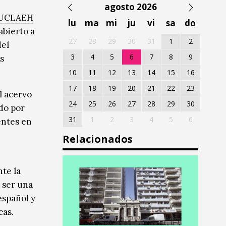
agosto 2026
e UCLAEH
lu
ma
mi
ju
vi
sa
do
abierto a
27
28
29
30
31
1
2
del
3
4
5
6
7
8
9
s
10
11
12
13
14
15
16
17
18
19
20
21
22
23
l acervo
24
25
26
27
28
29
30
do por
31
1
2
3
4
5
6
entes en
Relacionados
te la
 ser una
español y
cas.