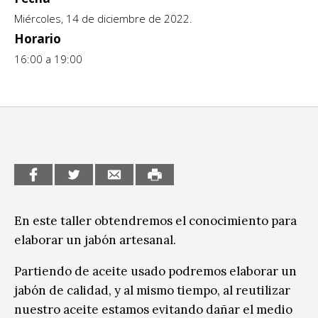
Miércoles, 14 de diciembre de 2022.
CCE en el interior/libros
Exposiciones
Horario
Espacio itinerante de lectura infantil
16:00 a 19:00
Formación
Género y Diversidad
Infantil y Juvenil
Letras
Medio Ambiente
Música
En este taller obtendremos el conocimiento para
elaborar un jabón artesanal.
Sin categoría
Partiendo de aceite usado podremos elaborar un
jabón de calidad, y al mismo tiempo, al reutilizar
nuestro aceite estamos evitando dañar el medio