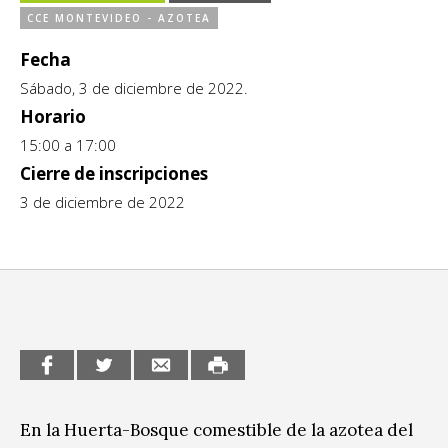
CCE MONTEVIDEO - AZOTEA
CCE en el interior/libros
Exposiciones
Fecha
Espacio itinerante de lectura infantil
Formación
Sábado, 3 de diciembre de 2022.
Horario
Género y Diversidad
15:00 a 17:00
Infantil y Juvenil
Cierre de inscripciones
3 de diciembre de 2022
Letras
Medio Ambiente
Música
Sin categoría
En la Huerta-Bosque comestible de la azotea del