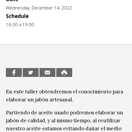
Wednesday, December 14, 2022.
CCE en el interior/libros
Exposiciones
Schedule
Espacio itinerante de lectura infantil
16:00 a 19:00
Formación
Género y Diversidad
Infantil y Juvenil
Letras
Medio Ambiente
Música
En este taller obtendremos el conocimiento para
elaborar un jabón artesanal.
Sin categoría
Partiendo de aceite usado podremos elaborar un
jabón de calidad, y al mismo tiempo, al reutilizar
nuestro aceite estamos evitando dañar el medio