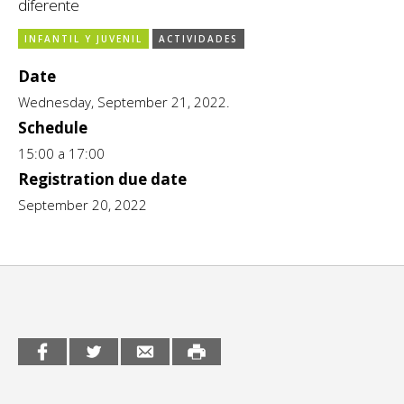
diferente
CCE en el interior/libros
Exposiciones
INFANTIL Y JUVENIL
ACTIVIDADES
Espacio itinerante de lectura infantil
Formación
Date
Wednesday, September 21, 2022.
Género y Diversidad
Schedule
Infantil y Juvenil
15:00 a 17:00
Registration due date
Letras
September 20, 2022
Medio Ambiente
Música
Sin categoría