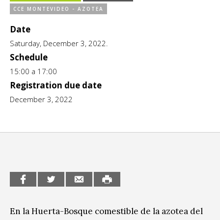
CCE MONTEVIDEO - AZOTEA
CCE en el interior/libros
Exposiciones
Date
Espacio itinerante de lectura infantil
Formación
Saturday, December 3, 2022.
Schedule
Género y Diversidad
15:00 a 17:00
Infantil y Juvenil
Registration due date
December 3, 2022
Letras
Medio Ambiente
Música
Sin categoría
En la Huerta-Bosque comestible de la azotea del