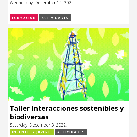
Wednesday, December 14, 2022.
CCE en el interior/libros
Exposiciones
FORMACIÓN
ACTIVIDADES
Espacio itinerante de lectura infantil
Formación
Género y Diversidad
Infantil y Juvenil
Letras
Medio Ambiente
Música
Sin categoría
Taller Interacciones sostenibles y
biodiversas
Saturday, December 3, 2022.
INFANTIL Y JUVENIL
ACTIVIDADES