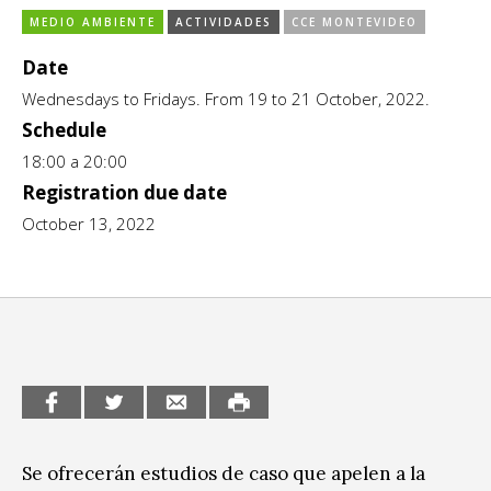
MEDIO AMBIENTE
ACTIVIDADES
CCE MONTEVIDEO
CCE en el interior/libros
Exposiciones
Date
Espacio itinerante de lectura infantil
Formación
Wednesdays to Fridays. From 19 to 21 October, 2022.
Género y Diversidad
Schedule
18:00 a 20:00
Infantil y Juvenil
Registration due date
Letras
October 13, 2022
Medio Ambiente
Música
Sin categoría
Se ofrecerán estudios de caso que apelen a la