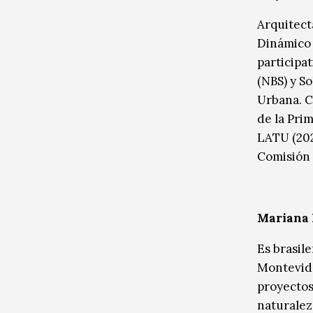
Arquitect
Dinámico 
participat
(NBS) y S
Urbana. C
de la Pri
LATU (202
Comisión 
Mariana
Es brasil
Montevide
proyectos
naturalez