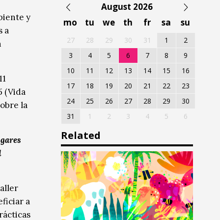
August 2026
biente y
mo
tu
we
th
fr
sa
su
s a
27
28
29
30
31
1
2
n
3
4
5
6
7
8
9
10
11
12
13
14
15
16
11
17
18
19
20
21
22
23
5 (Vida
24
25
26
27
28
29
30
obre la
31
1
2
3
4
5
6
Related
ogares
d
aller
ficiar a
rácticas