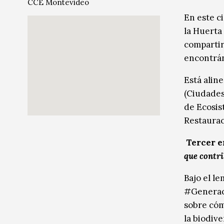
CCE Montevideo
Música
Música
En este c
la Huerta
Sin categoría
Sin categoría
compartir
encontránd
Está aline
(Ciudades
de Ecosis
Restaurac
Tercer e
que contri
Bajo el l
#Generaci
sobre cóm
la biodiv