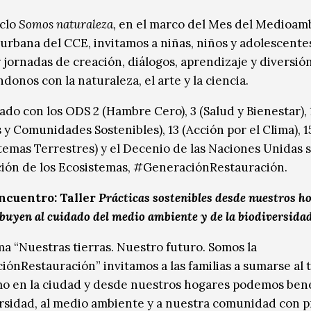
iclo
Somos naturaleza,
en el marco del Mes del Medioam
 urbana del CCE, invitamos a niñas, niños y adolescente
 jornadas de creación, diálogos, aprendizaje y diversió
onos con la naturaleza, el arte y la ciencia.
ado con los ODS 2 (Hambre Cero), 3 (Salud y Bienestar), 
 y Comunidades Sostenibles), 13 (Acción por el Clima), 1
temas Terrestres) y el Decenio de las Naciones Unidas s
ión de los Ecosistemas, #GeneraciónRestauración.
ncuentro: Taller
Prácticas sostenibles desde nuestros h
buyen al cuidado del medio ambiente y de la biodiversida
ema “Nuestras tierras. Nuestro futuro. Somos la
ónRestauración” invitamos a las familias a sumarse al t
o en la ciudad y desde nuestros hogares podemos bene
ersidad, al medio ambiente y a nuestra comunidad con p