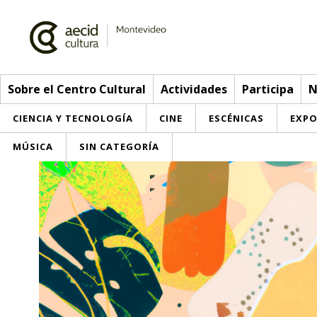
Sobre el Centro Cultural
Actividades
Participa
N
CIENCIA Y TECNOLOGÍA
CINE
ESCÉNICAS
EXPO
MÚSICA
SIN CATEGORÍA
Sobre el Centro Cultural
Red AECID
Actividades
Equipo
> Go to Actividades
Participa
Instalaciones
This week
Envíanos tu propuesta
Noticias
Visítanos
Inscriptions
Buzón de sugerencias
Convocatorias