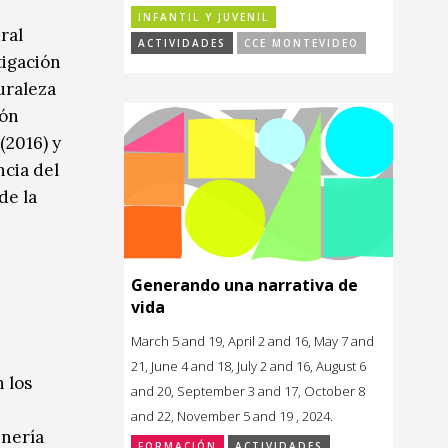
INFANTIL Y JUVENIL
ral
ACTIVIDADES
CCE MONTEVIDEO
tigación
uraleza
ión
(2016) y
ncia del
de la
Generando una narrativa de
vida
March 5 and 19, April 2 and 16, May 7 and
21, June 4 and 18, July 2 and 16, August 6
 los
and 20, September 3 and 17, October 8
and 22, November 5 and 19 , 2024.
inería
FORMACIÓN
ACTIVIDADES