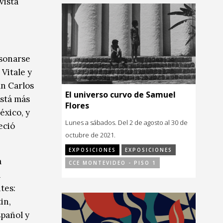
vista
rsonarse
 Vitale y
an Carlos
El universo curvo de Samuel
está más
Flores
éxico, y
Lunes a sábados. Del 2 de agosto al 30 de
eció
octubre de 2021.
EXPOSICIONES
EXPOSICIONES
a
CCE MONTEVIDEO - PISO 1
a
tes:
in,
pañol y