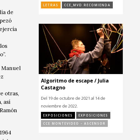
LETRAS
CCE_MVD RECOMIENDA
día de
mpezó
ejercía
los
o”.
a, Manuel
ez
Algoritmo de escape / Julia
Castagno
e otras,
Del 19 de octubre de 2021 al 14 de
, así
noviembre de 2022.
n Ramón
EXPOSICIONES
EXPOSICIONES
CCE MONTEVIDEO - ASCENSOR
 1964