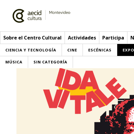
Sobre el Centro Cultural
Actividades
Participa
N
CIENCIA Y TECNOLOGÍA
CINE
ESCÉNICAS
EXPO
MÚSICA
SIN CATEGORÍA
Sobre el Centro Cultural
Red AECID
Actividades
Equipo
> Ir a Actividades
Participa
Instalaciones
Esta semana
Envíanos tu propuesta
Noticias
Visítanos
Inscripciones
Buzón de sugerencias
Convocatorias