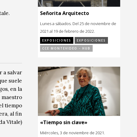
Señorita Arquitecto
tale.
Lunes a sábados. Del 25 de noviembre de
2021 al 19 de febrero de 2022.
EXPOSICIONES
EXPOSICIONES
CCE MONTEVIDEO - HUB
 a salvar
 que suele
gos, en la
n maestro
el tiempo
ra, al fin
da Vitale)
«Tiempo sin clave»
Miércoles, 3 de noviembre de 2021.