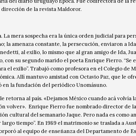
raria del diario uruguayo Época. Fue codirectora de la re
 dirección de la revista Maldoror.
a. La mera sospecha era la única orden judicial para pe
mo; la amenaza constante, la persecución, enviaron a Ida
etti, al exilio, lo mismo que al gran amigo de Ida, Ju
o, con su segundo marido el poeta Enrique Fierro. “Se 
a el exilio”. Trabajó como profesora en el Colegio de M
mica. Allí mantuvo amistad con Octavio Paz, que le ofr
pó en la fundación del periódico Unomásuno.
le retorna al país. «Dejamos México cuando acá volvía l
ón volver». Enrique Fierro fue nombrado director de l
cción cultural del semanario Jaque. Pero nada es como an
largo tiempo”. En 1989 el matrimonio se traslada a Aust
corporó al equipo de enseñanza del Departamento de Es