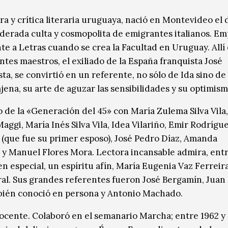
ora y crítica literaria uruguaya, nació en Montevideo el 
siderada culta y cosmopolita de emigrantes italianos. E
 a Letras cuando se crea la Facultad en Uruguay. Allí 
tes maestros, el exiliado de la España franquista José
ta, se convirtió en un referente, no sólo de Ida sino de 
jena, su arte de aguzar las sensibilidades y su optimism
o de la «Generación del 45» con María Zulema Silva Vil
aggi, María Inés Silva Vila, Idea Vilariño, Emir Rodrígu
(que fue su primer esposo), José Pedro Díaz, Amanda
 y Manuel Flores Mora. Lectora incansable admira, entr
en especial, un espíritu afín, María Eugenia Vaz Ferreira
ral. Sus grandes referentes fueron José Bergamín, Jua
bién conoció en persona y Antonio Machado.
docente. Colaboró en el semanario Marcha; entre 1962 y