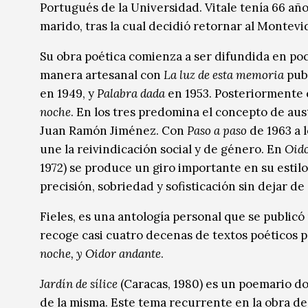
Portugués de la Universidad. Vitale tenía 66 año
marido, tras la cual decidió retornar al Montevi
Su obra poética comienza a ser difundida en po
manera artesanal con
La luz de esta memoria
pub
en 1949, y
Palabra dada
en 1953. Posteriormente 
noche
. En los tres predomina el concepto de au
Juan Ramón Jiménez. Con
Paso a paso
de 1963 a l
une la reivindicación social y de género. En
Oido
1972) se produce un giro importante en su esti
precisión, sobriedad y sofisticación sin dejar de s
Fieles, es una antología personal que se publicó
recoge casi cuatro decenas de textos poéticos p
noche, y Oidor andante
.
Jardín de sílice
(Caracas, 1980) es un poemario do
de la misma. Este tema recurrente en la obra d