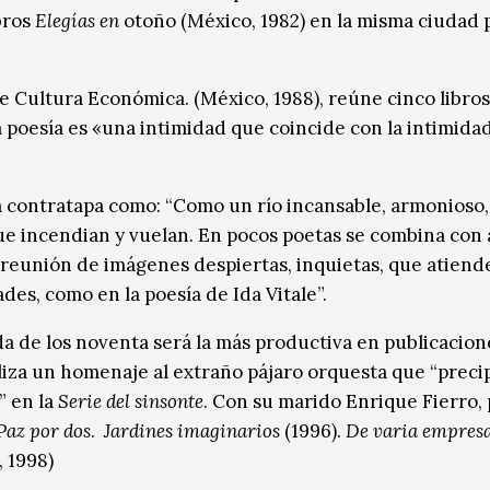
bros
Elegías en
otoño (México, 1982) en la misma ciudad 
de Cultura Económica. (México, 1988), reúne cinco libros
la poesía es «una intimidad que coincide con la intimida
 la contratapa como: “Como un río incansable, armonioso
que incendian y vuelan. En pocos poetas se combina con
a reunión de imágenes despiertas, inquietas, que atiend
dades, como en la poesía de Ida Vitale”.
a de los noventa será la más productiva en publicacion
liza un homenaje al extraño pájaro orquesta que “preci
” en la
Serie del sinsonte
. Con su marido Enrique Fierro, 
Paz por dos
.
Jardines imaginarios
(1996).
De varia empres
, 1998)