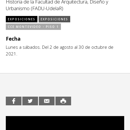
Historia de la Facultad de Arquitectura, Diseño y
Urbanismo (FADU-UdelaR)
CCE en el interior/libros
Exposiciones
EXPOSICIONES
EXPOSICIONES
Espacio itinerante de lectura infantil
Formación
CCE MONTEVIDEO - PISO 1
Fecha
Género y Diversidad
Lunes a sábados. Del 2 de agosto al 30 de octubre de
Infantil y Juvenil
2021.
Letras
Medio Ambiente
Música
Sin categoría