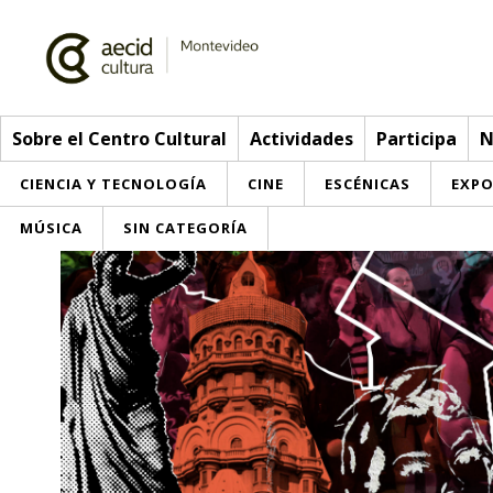
Sobre el Centro Cultural
Actividades
Participa
N
CIENCIA Y TECNOLOGÍA
CINE
ESCÉNICAS
EXPO
MÚSICA
SIN CATEGORÍA
Sobre el Centro Cultural
Red AECID
Actividades
Equipo
> Ir a Actividades
Participa
Instalaciones
Esta semana
Envíanos tu propuesta
Noticias
Visítanos
Inscripciones
Buzón de sugerencias
Convocatorias