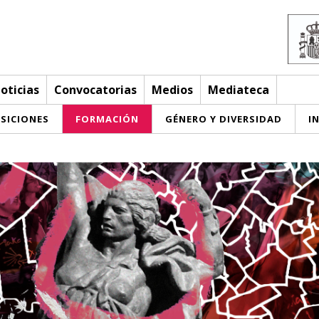
oticias
Convocatorias
Medios
Mediateca
SICIONES
FORMACIÓN
GÉNERO Y DIVERSIDAD
I