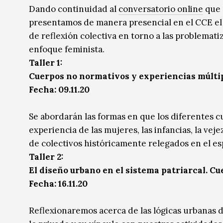
Dando continuidad al
conversatorio online
que 
Música
Música
presentamos de manera presencial en el CCE el 
Sin categoría
Sin categoría
de reflexión colectiva en torno a las problemati
enfoque feminista.
Taller 1:
Cuerpos no normativos y experiencias múltip
Fecha: 09.11.20
Se abordarán las formas en que los diferentes c
experiencia de las mujeres, las infancias, la vej
de colectivos históricamente relegados en el es
Taller 2:
El diseño urbano en el sistema patriarcal. C
Fecha: 16.11.20
Reflexionaremos acerca de las lógicas urbanas del