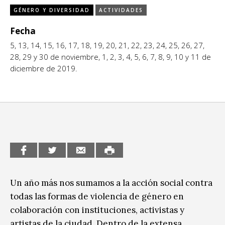
GÉNERO Y DIVERSIDAD
ACTIVIDADES
CCE en el interior/libros
Exposiciones
Fecha
Espacio itinerante de lectura infantil
Formación
5, 13, 14, 15, 16, 17, 18, 19, 20, 21, 22, 23, 24, 25, 26, 27,
28, 29 y 30 de noviembre, 1, 2, 3, 4, 5, 6, 7, 8, 9, 10 y 11 de
Género y Diversidad
diciembre de 2019.
Infantil y Juvenil
Letras
Medio Ambiente
Música
Sin categoría
Un año más nos sumamos a la acción social contra
todas las formas de violencia de género en
colaboración con instituciones, activistas y
artistas de la ciudad. Dentro de la extensa