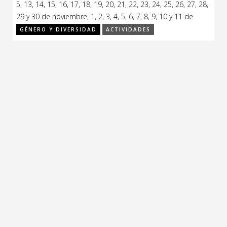
5, 13, 14, 15, 16, 17, 18, 19, 20, 21, 22, 23, 24, 25, 26, 27, 28,
CCE en el interior/libros
Exposiciones
29 y 30 de noviembre, 1, 2, 3, 4, 5, 6, 7, 8, 9, 10 y 11 de
diciembre de 2019.
GÉNERO Y DIVERSIDAD
ACTIVIDADES
Espacio itinerante de lectura infantil
Formación
Género y Diversidad
Infantil y Juvenil
Letras
Medio Ambiente
Música
Sin categoría