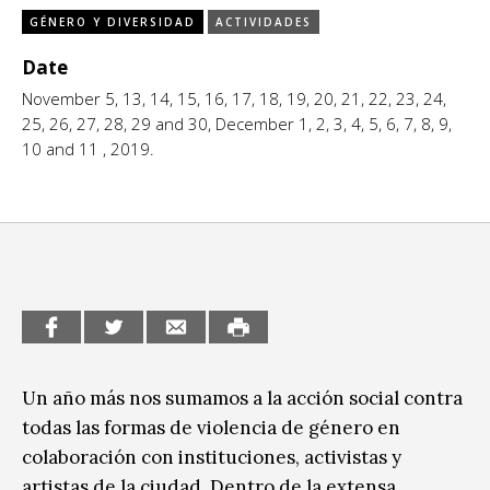
GÉNERO Y DIVERSIDAD
ACTIVIDADES
CCE en el interior/libros
Exposiciones
Date
Espacio itinerante de lectura infantil
Formación
November 5, 13, 14, 15, 16, 17, 18, 19, 20, 21, 22, 23, 24,
25, 26, 27, 28, 29 and 30, December 1, 2, 3, 4, 5, 6, 7, 8, 9,
Género y Diversidad
10 and 11 , 2019.
Infantil y Juvenil
Letras
Medio Ambiente
Música
Sin categoría
Un año más nos sumamos a la acción social contra
todas las formas de violencia de género en
colaboración con instituciones, activistas y
artistas de la ciudad. Dentro de la extensa