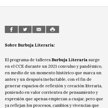
CCE en el interior/libros
Exposiciones
Espacio itinerante de lectura infantil
Formación
Género y Diversidad
Infantil y Juvenil
Sobre Burbuja Literaria:
Letras
El programa de talleres
Burbuja Literaria
surge
Medio Ambiente
en el CCE durante un 2021 convulso y pandémico,
en medio de un momento histórico que marca un
Música
antes y un después ineluctable, con el fin de
Sin categoría
generar espacios de reflexión y creación literaria,
poniendo en valor corrientes de pensamiento y
expresión que apenas empiezan a cuajar, pero que
ya reflejan los procesos, cambios y vivencias que