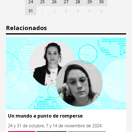
24
25
26
27
28
29
30
31
1
2
3
4
5
6
Relacionados
Un mundo a punto de romperse
24 y 31 de octubre, 7 y 14 de noviembre de 2024.