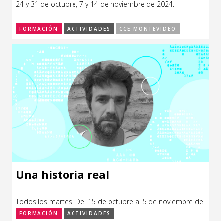
24 y 31 de octubre, 7 y 14 de noviembre de 2024.
CCE en el interior/libros
Exposiciones
FORMACIÓN
ACTIVIDADES
CCE MONTEVIDEO
Espacio itinerante de lectura infantil
Formación
Género y Diversidad
Infantil y Juvenil
Letras
Medio Ambiente
Música
Sin categoría
Una historia real
Todos los martes. Del 15 de octubre al 5 de noviembre de
2024.
FORMACIÓN
ACTIVIDADES