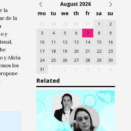
August 2026
e la
mo
tu
we
th
fr
sa
su
r de la
27
28
29
30
31
1
2
a
3
4
5
6
7
8
9
o y
isual,
10
11
12
13
14
15
16
ebe
17
18
19
20
21
22
23
 y Alicia
24
25
26
27
28
29
30
emos los
31
1
2
3
4
5
6
 propone
Related
s