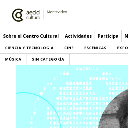
Sobre el Centro Cultural
Actividades
Participa
N
CIENCIA Y TECNOLOGÍA
CINE
ESCÉNICAS
EXPO
MÚSICA
SIN CATEGORÍA
Sobre el Centro Cultural
Red AECID
Actividades
Equipo
> Go to Actividades
Participa
Instalaciones
This week
Envíanos tu propuesta
Noticias
Visítanos
Inscriptions
Buzón de sugerencias
Convocatorias