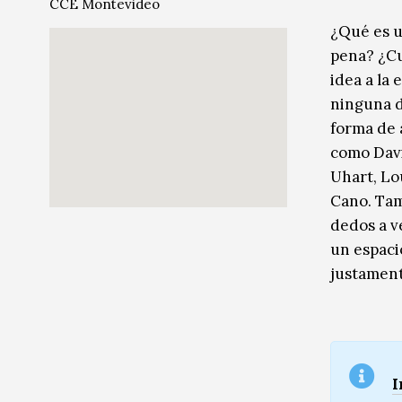
CCE Montevideo
Música
Música
¿Qué es u
pena? ¿Cu
Sin categoría
Sin categoría
idea a la
ninguna d
forma de 
como Davi
Uhart, Lo
Cano. Tam
dedos a v
un espaci
justament
I