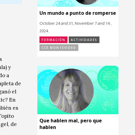
Un mundo a punto de romperse
October 24 and 31, November 7 and 14 ,
2024.
FORMACIÓN
ACTIVIDADES
CCE MONTEVIDEO
s
la) y
do a
mpleta de
ganó el
tic? En
mbién es
 Topito
Que hablen mal, pero que
ngel, de
hablen