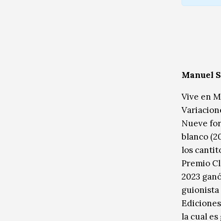
Manuel So
Vive en M
Variacion
Nueve for
blanco (20
los cantit
Premio Cl
2023 ganó
guionista 
Ediciones.
la cual es