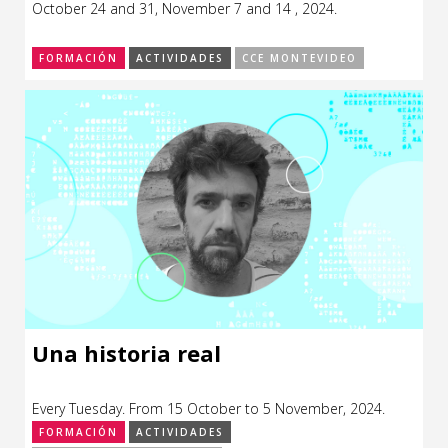
October 24 and 31, November 7 and 14 , 2024.
CCE en el interior/libros
Exposiciones
FORMACIÓN
ACTIVIDADES
CCE MONTEVIDEO
Espacio itinerante de lectura infantil
Formación
Género y Diversidad
Infantil y Juvenil
Letras
Medio Ambiente
Música
Sin categoría
Una historia real
Every Tuesday. From 15 October to 5 November, 2024.
FORMACIÓN
ACTIVIDADES