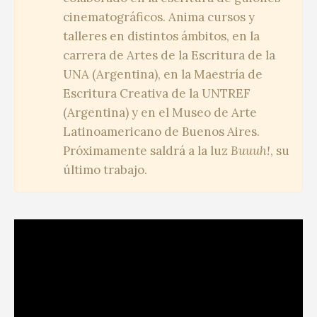
cinematográficos. Anima cursos y
talleres en distintos ámbitos, en la
carrera de Artes de la Escritura de la
UNA (Argentina), en la Maestría de
Escritura Creativa de la UNTREF
(Argentina) y en el Museo de Arte
Latinoamericano de Buenos Aires.
Próximamente saldrá a la luz
Buuuh!
, su
último trabajo.