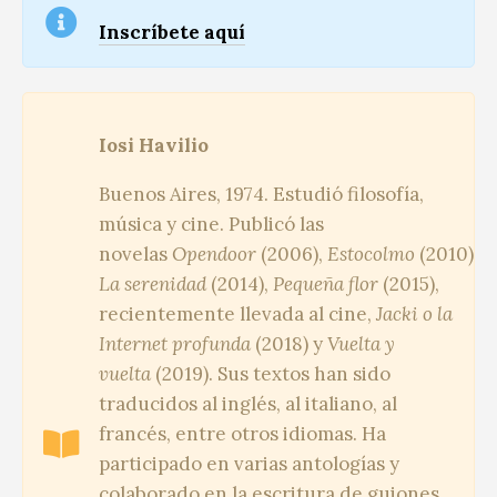
Inscríbete aquí
Iosi Havilio
Buenos Aires, 1974. Estudió filosofía,
música y cine. Publicó las
novelas
Opendoor
(2006),
Estocolmo
(2010),
P
La serenidad
(2014),
Pequeña flor
(2015),
recientemente llevada al cine,
Jacki o la
Internet profunda
(2018) y
Vuelta y
vuelta
(2019). Sus textos han sido
traducidos al inglés, al italiano, al
francés, entre otros idiomas. Ha
participado en varias antologías y
colaborado en la escritura de guiones