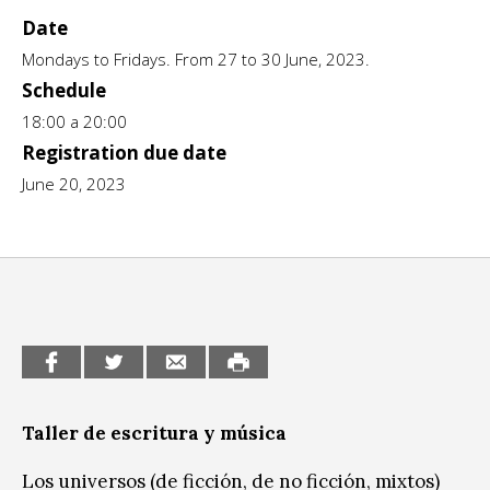
Date
CCE en el interior/libros
Exposiciones
Mondays to Fridays. From 27 to 30 June, 2023.
Espacio itinerante de lectura infantil
Schedule
Formación
18:00 a 20:00
Género y Diversidad
Registration due date
June 20, 2023
Infantil y Juvenil
Letras
Medio Ambiente
Música
Sin categoría
Taller de escritura y música
Los universos (de ficción, de no ficción, mixtos)