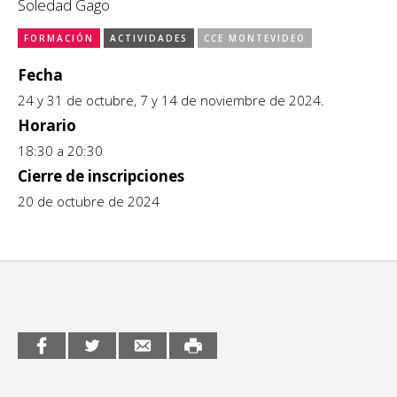
Soledad Gago
CCE en el interior/libros
Exposiciones
FORMACIÓN
ACTIVIDADES
CCE MONTEVIDEO
Espacio itinerante de lectura infantil
Fecha
Formación
24 y 31 de octubre, 7 y 14 de noviembre de 2024.
Género y Diversidad
Horario
18:30 a 20:30
Infantil y Juvenil
Cierre de inscripciones
Letras
20 de octubre de 2024
Medio Ambiente
Música
Sin categoría