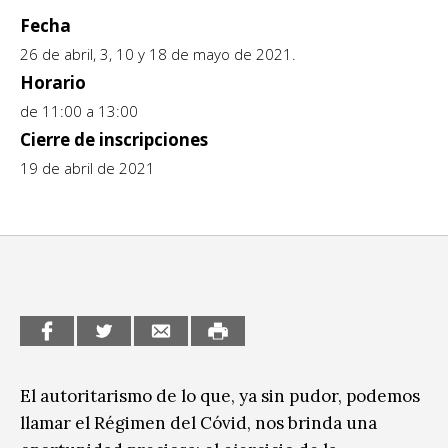
Fecha
CCE en el interior/libros
Exposiciones
26 de abril, 3, 10 y 18 de mayo de 2021.
Espacio itinerante de lectura infantil
Horario
Formación
de 11:00 a 13:00
Género y Diversidad
Cierre de inscripciones
19 de abril de 2021
Infantil y Juvenil
Letras
Medio Ambiente
Música
Sin categoría
El autoritarismo de lo que, ya sin pudor, podemos
llamar el Régimen del Cóvid, nos brinda una