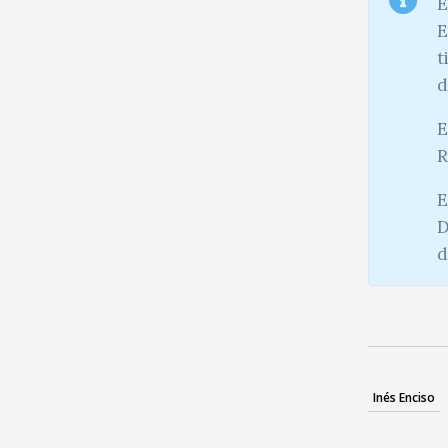
E
E
t
d
E
R
E
D
d
Inés Enciso