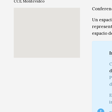
CCE Montevideo
Música
Música
Conferenc
Sin categoría
Sin categoría
Un espaci
represent
espacio d
I
C
d
P
d
E
i