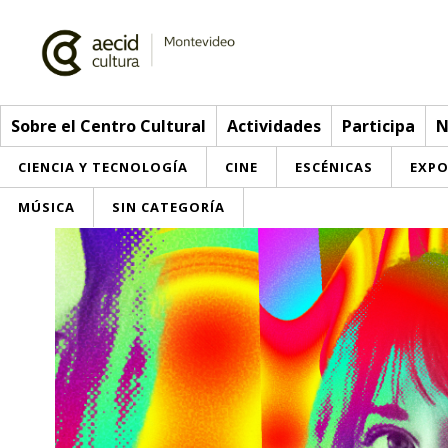
Sobre el Centro Cultural
Actividades
Participa
N
CIENCIA Y TECNOLOGÍA
CINE
ESCÉNICAS
EXPO
MÚSICA
SIN CATEGORÍA
Sobre el Centro Cultural
Red AECID
Actividades
Equipo
> Ir a Actividades
Participa
Instalaciones
Esta semana
Envíanos tu propuesta
Noticias
Visítanos
Inscripciones
Buzón de sugerencias
Convocatorias