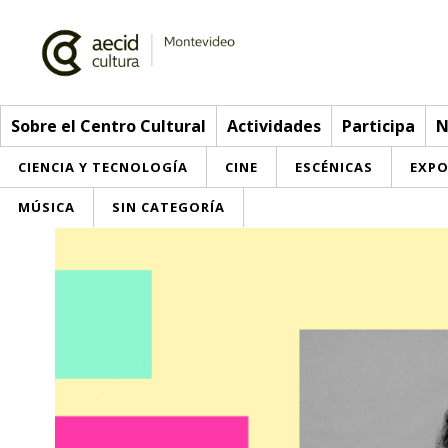
Sobre el Centro Cultural
Actividades
Participa
N
CIENCIA Y TECNOLOGÍA
CINE
ESCÉNICAS
EXPO
MÚSICA
SIN CATEGORÍA
Sobre el Centro Cultural
Red AECID
Actividades
Equipo
> Ir a Actividades
Participa
Instalaciones
Esta semana
Envíanos tu propuesta
Noticias
Visítanos
Inscripciones
Buzón de sugerencias
Convocatorias