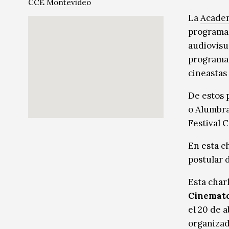
CCE Montevideo
Música
Música
La
Academ
programas
Sin categoría
Sin categoría
audiovisu
programas
cineastas
De estos 
o Alumbra
Festival 
En esta c
postular 
Esta charl
Cinemato
el 20 de a
organizad