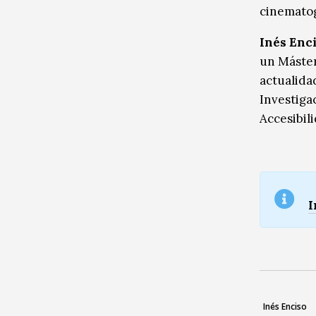
cinematog
Inés Enc
un Máster
actualida
Investiga
Accesibil
I
Inés Enciso