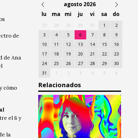
agosto 2026
lu
ma
mi
ju
vi
sa
do
os
27
28
29
30
31
1
2
3
4
5
6
7
8
9
ectro de
10
11
12
13
14
15
16
17
18
19
20
21
22
23
d de Ana
24
25
26
27
28
29
30
l
31
1
2
3
4
5
6
Relacionados
 y cómo
al
re el 8 y
e la