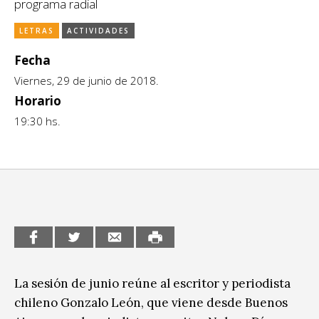
programa radial
CCE en el interior/libros
Exposiciones
LETRAS
ACTIVIDADES
Espacio itinerante de lectura infantil
Formación
Fecha
Viernes, 29 de junio de 2018.
Género y Diversidad
Horario
Infantil y Juvenil
19:30 hs.
Letras
Medio Ambiente
Música
Sin categoría
La sesión de junio reúne al escritor y periodista
chileno Gonzalo León, que viene desde Buenos