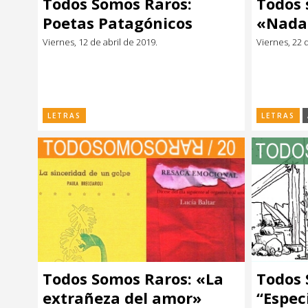
Todos Somos Raros:
Todos 
Música
Música
Poetas Patagónicos
«Nada 
la esp
Viernes, 12 de abril de 2019.
Viernes, 22 
Sin categoría
Sin categoría
LETRAS
LETRAS
Todos Somos Raros: «La
Todos 
extrañeza del amor»
“Espec