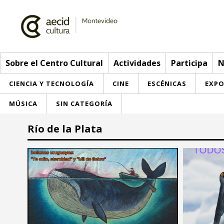
Sobre el Centro Cultural
Actividades
Participa
N
CIENCIA Y TECNOLOGÍA
CINE
ESCÉNICAS
EXPO
MÚSICA
SIN CATEGORÍA
Sobre el Centro Cultural
Río de la Plata
Red AECID
Actividades
Equipo
> Ir a Actividades
Participa
Instalaciones
Esta semana
Envíanos tu propuesta
Noticias
Visítanos
Inscripciones
Buzón de sugerencias
Convocatorias