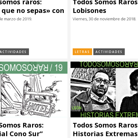
somos raros:
Todos Somos Raros
que no sepas» con
Lobisones
añola María Tena
de marzo de 2019.
Viernes, 30 de noviembre de 2018.
ACTIVIDADES
LETRAS
ACTIVIDADES
Somos Raros:
Todos Somos Raros
ial Cono Sur”
Historias Extremas