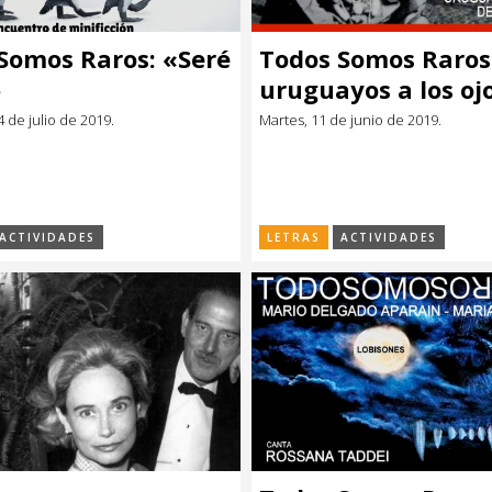
Somos Raros: «Seré
Todos Somos Raros:
»
uruguayos a los oj
una inglesa.
4 de julio de 2019.
Martes, 11 de junio de 2019.
ACTIVIDADES
LETRAS
ACTIVIDADES