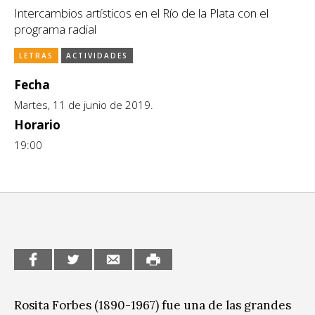
Intercambios artísticos en el Río de la Plata con el
CCE en el interior/libros
Exposiciones
programa radial
Espacio itinerante de lectura infantil
Formación
LETRAS
ACTIVIDADES
Género y Diversidad
Fecha
Martes, 11 de junio de 2019.
Infantil y Juvenil
Horario
19:00
Letras
Medio Ambiente
Música
Sin categoría
Rosita Forbes (1890-1967) fue una de las grandes