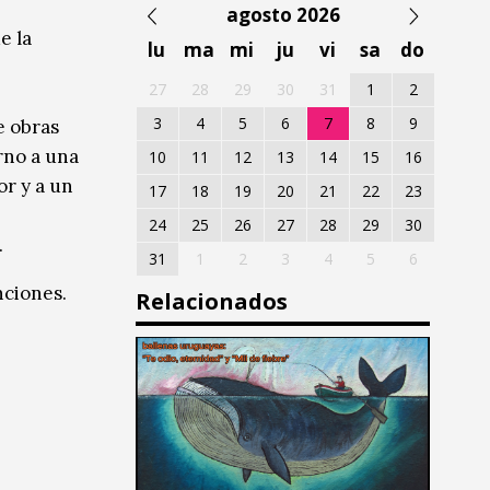
agosto 2026
e la
lu
ma
mi
ju
vi
sa
do
27
28
29
30
31
1
2
3
4
5
6
7
8
9
e obras
rno a una
10
11
12
13
14
15
16
or y a un
17
18
19
20
21
22
23
24
25
26
27
28
29
30
.
31
1
2
3
4
5
6
nciones.
Relacionados