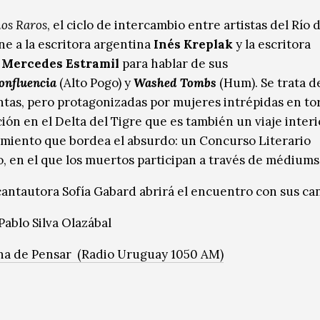
os Raros
, el ciclo de intercambio entre artistas del Río d
ne a la escritora argentina
Inés Kreplak
y la escritora
a
Mercedes Estramil
para hablar de sus
onfluencia
(Alto Pogo) y
Washed Tombs
(Hum). Se trata d
ntas, pero protagonizadas por mujeres intrépidas en to
ión en el Delta del Tigre que es también un viaje interi
iento que bordea el absurdo: un Concurso Literario
, en el que los muertos participan a través de médiums
cantautora Sofía Gabard abrirá el encuentro con sus ca
Pablo Silva Olazábal
na de Pensar (Radio Uruguay 1050 AM)