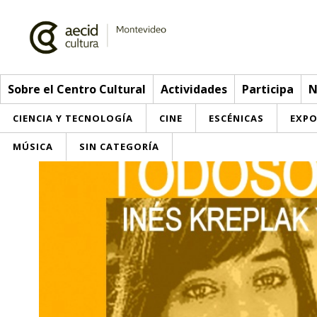
Sobre el Centro Cultural
Actividades
Participa
N
CIENCIA Y TECNOLOGÍA
CINE
ESCÉNICAS
EXPO
MÚSICA
SIN CATEGORÍA
Sobre el Centro Cultural
Red AECID
Actividades
Equipo
> Ir a Actividades
Participa
Instalaciones
Esta semana
Envíanos tu propuesta
Noticias
Visítanos
Inscripciones
Buzón de sugerencias
Convocatorias