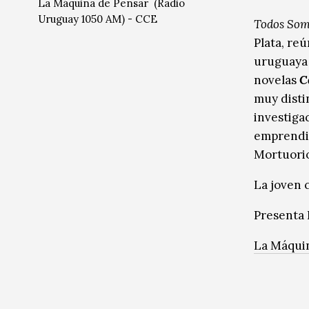
La Máquina de Pensar (Radio
Música
Música
Uruguay 1050 AM) - CCE
Todos Som
Plata, reú
Sin categoría
Sin categoría
uruguay
novelas
C
muy disti
investigac
emprendim
Mortuorio
La joven 
Presenta 
La Máqui