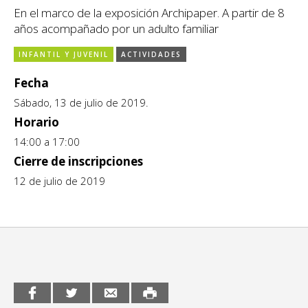
En el marco de la exposición Archipaper. A partir de 8
CCE en el interior/libros
Exposiciones
años acompañado por un adulto familiar
Espacio itinerante de lectura infantil
Formación
INFANTIL Y JUVENIL
ACTIVIDADES
Género y Diversidad
Fecha
Sábado, 13 de julio de 2019.
Infantil y Juvenil
Horario
14:00 a 17:00
Letras
Cierre de inscripciones
Medio Ambiente
12 de julio de 2019
Música
Sin categoría