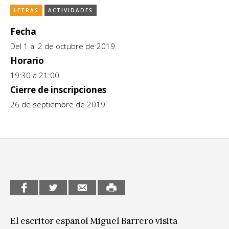
LETRAS
ACTIVIDADES
CCE en el interior/libros
Exposiciones
Fecha
Espacio itinerante de lectura infantil
Formación
Del 1 al 2 de octubre de 2019.
Género y Diversidad
Horario
19:30 a 21:00
Infantil y Juvenil
Cierre de inscripciones
26 de septiembre de 2019
Letras
Medio Ambiente
Música
Sin categoría
El escritor español Miguel Barrero visita