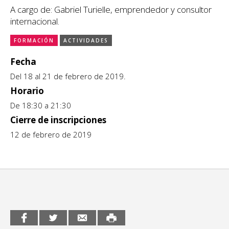
A cargo de: Gabriel Turielle, emprendedor y consultor
CCE en el interior/libros
Exposiciones
internacional.
Espacio itinerante de lectura infantil
FORMACIÓN
ACTIVIDADES
Formación
Fecha
Género y Diversidad
Del 18 al 21 de febrero de 2019.
Horario
Infantil y Juvenil
De 18:30 a 21:30
Letras
Cierre de inscripciones
Medio Ambiente
12 de febrero de 2019
Música
Sin categoría