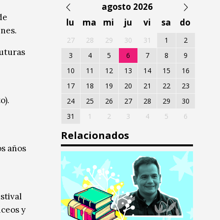
agosto 2026
de
lu
ma
mi
ju
vi
sa
do
enes.
27
28
29
30
31
1
2
futuras
3
4
5
6
7
8
9
10
11
12
13
14
15
16
17
18
19
20
21
22
23
o).
24
25
26
27
28
29
30
31
1
2
3
4
5
6
Relacionados
os años
stival
iceos y