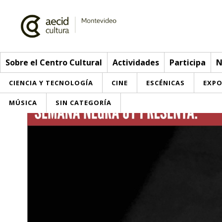
Sobre el Centro Cultural
Actividades
Participa
N
CIENCIA Y TECNOLOGÍA
CINE
ESCÉNICAS
EXPO
MÚSICA
SIN CATEGORÍA
Sobre el Centro Cultural
Red AECID
Actividades
Equipo
> Ir a Actividades
Participa
Instalaciones
Esta semana
Envíanos tu propuesta
Noticias
Visítanos
Inscripciones
Buzón de sugerencias
Convocatorias